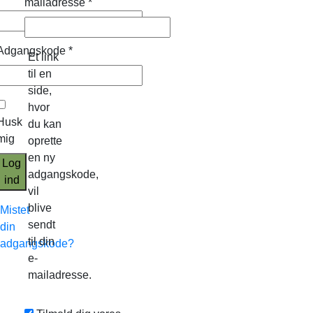
mailadresse
*
Adgangskode
*
Et link
til en
side,
hvor
Husk
du kan
mig
oprette
en ny
Log
adgangskode,
ind
vil
blive
Mistet
sendt
din
til din
adgangskode?
e-
mailadresse.