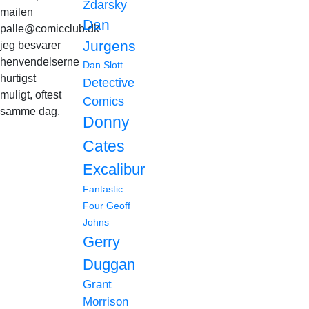
Zdarsky
mailen
Dan
palle@comicclub.dk
Jurgens
jeg besvarer
henvendelserne
Dan Slott
hurtigst
Detective
muligt, oftest
Comics
samme dag.
Donny
Cates
Excalibur
Fantastic
Four
Geoff
Johns
Gerry
Duggan
Grant
Morrison