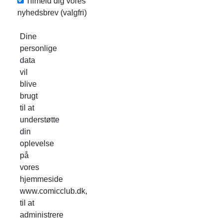
Tilmeld dig vores
nyhedsbrev
(valgfri)
Dine
personlige
data
vil
blive
brugt
til at
understøtte
din
oplevelse
på
vores
hjemmeside
www.comicclub.dk,
til at
administrere