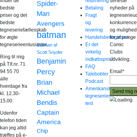
finder de
returnering
seneste
Spider-
bedste
Betaling
nyheder på
Man
priser og det
Fragt
tegneserieud
bedste
Avengers
og
konkurrence
tegneseriefællesskab
levering
og mulighed
batman
for ægte
Handelsbetingelser
for at præge
tegneserieentusiaster.
Er det
Comic
Batman af
virkelig
Clubs
Scott Snyder
Ring til mig
indkøbspris?
udvikling.
Benjamin
på Tlf.nr. 71
FAQ
Percy
94 55 70
Email*
Talebobler
alle
Brian
Podcast
hverdage fra
Amerikanske
Michael
kl. 12.30-
tegneserier
15.00
Bendis
test
Captain
Udenfor
telefon tiden
America
kan jeg altid
Chip
træffes på e-