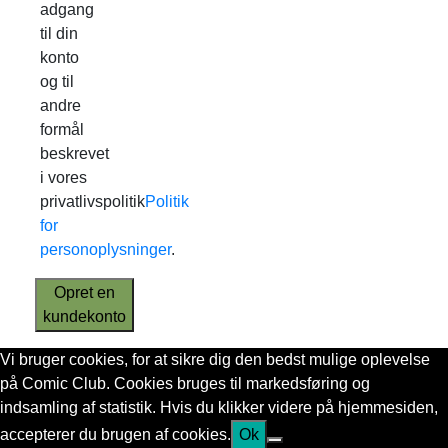
adgang
til din
konto
og til
andre
formål
beskrevet
i vores
privatlivspolitik
Politik
for
personoplysninger
.
Opret en
kundekonto
Vi bruger cookies, for at sikre dig den bedst mulige oplevelse
på Comic Club. Cookies bruges til markedsføring og
indsamling af statistik. Hvis du klikker videre på hjemmesiden,
accepterer du brugen af cookies.
Ok