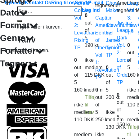
Nyheder
Kontakt Os
Ring til os
Send E-mail
Action
TP
Ghost-
Amerikan
Leag
tegneserier
Søg
Log ind
Dato
Comics
Maker
tegneseri
Vol.
0
efter:
Vol.
Captain
/
3:
out
Justice
Format
2:
America
Clownhunter
Hawk
Ingen varer i kurven.
of
League
Leviathan
Sentinel
by
TP
Genre
5
Dark
Kurv
Rising
of
James
190
kr.
Vol.
0
TP
Liberty
Tynion
Forfatter
Ingen varer i kurven.
2:
out
Vol.
TP
0
ikke
Lords
of
Tegner
1:
out
medlem
0
of
5
Revolution
of
115
DKK
out
Order
160
k
TP
5
of
TP
160
kr.
medlem
0
5
ikke
0
Tilføj
out
200
kr.
medl
out
ikke
til
of
110
of
medlem
kurv
5
ikke
5
110
DKK
250
kr.
medlem
medl
150
kr.
130
DKK
Tilføj
medlem
ikke
til