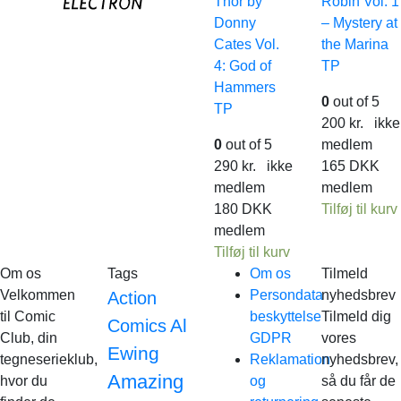
Thor by
Robin Vol. 1
Donny
– Mystery at
Cates Vol.
the Marina
4: God of
TP
Hammers
0
out of 5
TP
200
kr.
ikke
0
out of 5
medlem
290
kr.
ikke
165
DKK
medlem
medlem
180
DKK
Tilføj til kurv
medlem
Tilføj til kurv
Om os
Tags
Om os
Tilmeld
Velkommen
Persondata
nyhedsbrev
Action
til Comic
beskyttelse
Tilmeld dig
Al
Comics
Club, din
GDPR
vores
Ewing
tegneserieklub,
Reklamation
nyhedsbrev,
Amazing
hvor du
og
så du får de