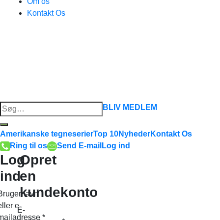
Om os
Kontakt Os
Søg
BLIV MEDLEM
efter:
Amerikanske tegneserier
Top 10
Nyheder
Kontakt Os
Ring til os
Send E-mail
Log ind
Log
Opret
ind
en
kundekonto
Brugernavn
eller e-
E-
mailadresse
*