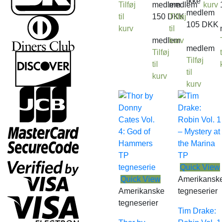
ikke
Tilføj
medlem
medlem
kurv
medlem
til
150
DKK
Tilføj
105
DKK
kurv
til
medlem
kurv
medlem
Tilføj
t
Tilføj
til
til
kurv
kurv
Quick View
Quick View
Amerikansk
Amerikanske
tegneserier
tegneserier
Tim Drake: