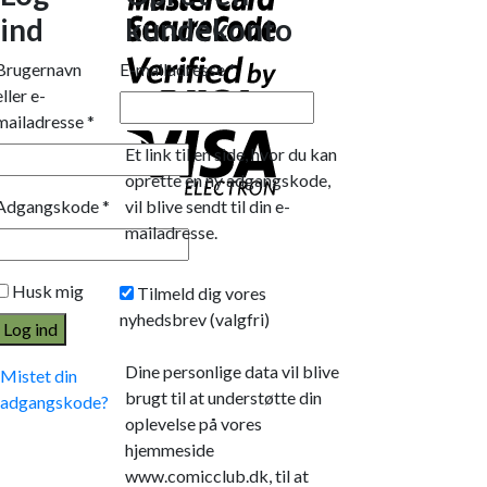
ind
kundekonto
Brugernavn
E-mailadresse
*
eller e-
mailadresse
*
Et link til en side, hvor du kan
oprette en ny adgangskode,
Adgangskode
*
vil blive sendt til din e-
mailadresse.
Husk mig
Tilmeld dig vores
nyhedsbrev
(valgfri)
Log ind
Dine personlige data vil blive
Mistet din
brugt til at understøtte din
adgangskode?
oplevelse på vores
hjemmeside
www.comicclub.dk, til at