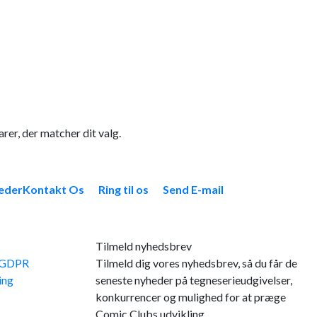
rer, der matcher dit valg.
eder
Kontakt Os
Ring til os
Send E-mail
Tilmeld nyhedsbrev
e GDPR
Tilmeld dig vores nyhedsbrev, så du får de
ing
seneste nyheder på tegneserieudgivelser,
konkurrencer og mulighed for at præge
Comic Clubs udvikling.