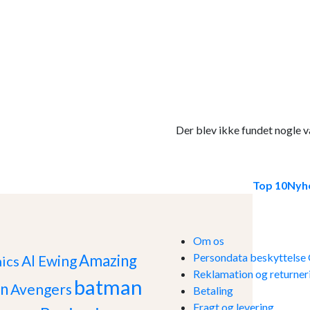
Der blev ikke fundet nogle va
Top 10
Nyh
Om os
Persondata beskyttels
Amazing
Al Ewing
ics
Reklamation og returner
batman
n
Avengers
Betaling
Fragt og levering