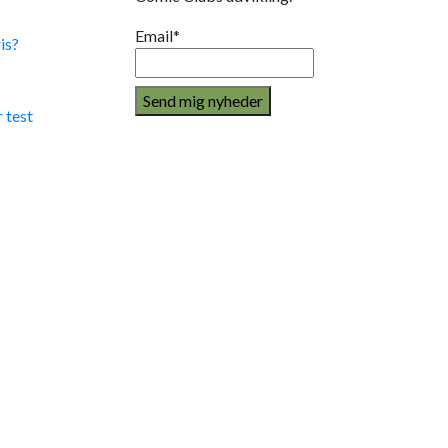
Email*
is?
 test