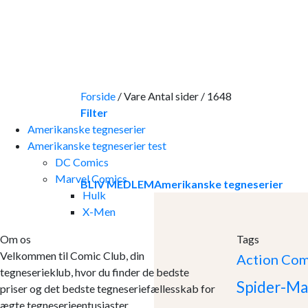
Skip
to
content
Forside
/
Vare Antal sider
/
1648
Filter
Amerikanske tegneserier
Amerikanske tegneserier test
DC Comics
Marvel Comics
BLIV MEDLEM
Amerikanske tegneserier
Hulk
X-Men
Om os
Tags
Velkommen til Comic Club, din
Action Com
tegneserieklub, hvor du finder de bedste
Spider-Ma
priser og det bedste tegneseriefællesskab for
ægte tegneserieentusiaster.