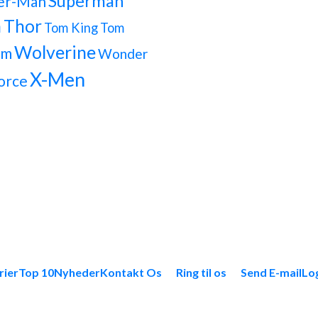
Superman
er-Man
h
Thor
Tom King
Tom
Wolverine
om
Wonder
X-Men
orce
rier
Top 10
Nyheder
Kontakt Os
Ring til os
Send E-mail
Lo