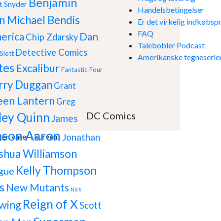
Benjamin
t Snyder
Handelsbetingelser
n Michael Bendis
Er det virkelig indkøbspr
FAQ
erica
Dan
Chip Zdarsky
Talebobler Podcast
Detective Comics
Slott
Amerikanske tegneserier
tes
Excalibur
Fantastic Four
rry Duggan
Grant
een Lantern
Greg
DC Comics
ley Quinn
James
ason Aaron
Jonathan
gen varer i kurven.
shua Williamson
Kelly Thompson
gue
s
New Mutants
Nick
Reign of X
wing
Scott