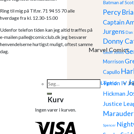
Batman af Scot
Ring til mig på Tlf.nr. 71 94 55 70 alle
Percy
Bria
hverdage fra kl. 12.30-15.00
Captain Am
Udenfor telefon tiden kan jeg altid træffes på
Jurgens
Dan 
e-mailen palle@comicclub.dk jeg besvarer
Donny Ca
henvendelserne hurtigst muligt, oftest samme
Marvel Comics
Ge
dag.
Geoff Johns
Gr
Morrison
Har
Capullo
J
Søg
Tynion IV
Log ind
In
efter:
Jo
Hickman
Kurv
Justice Lea
Ingen varer i kurven.
Marauder
Night
Spencer